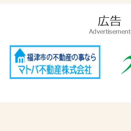
広
告
Advertise