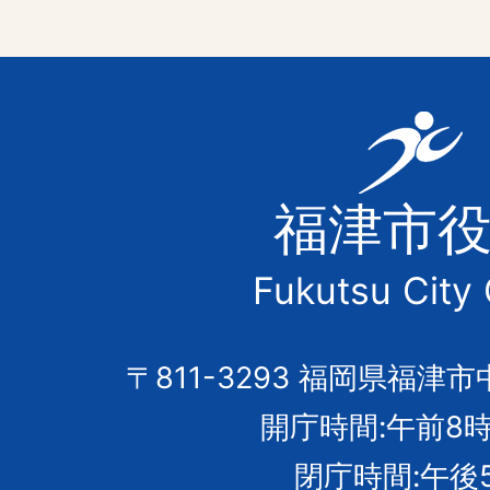
福
津
福津市
市
Fukutsu City 
の
市
〒811-3293 福岡県福津市
開庁時間:午前8時
章
閉庁時間:午後