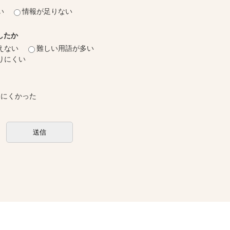
い
情報が足りない
したか
えない
難しい用語が多い
りにくい
しにくかった