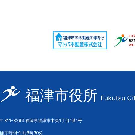
福
福津市役所
Fukutsu Ci
津
市
の
〒811-3293 福岡県福津市中央1丁目1番1号
市
章
開庁時間:午前8時30分