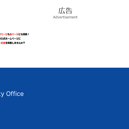
広
告
Advertisement
ty Office