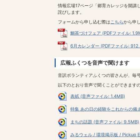
情報広場17ページ「郷育カレッジを開講
詫びします。
フォームから申し込む際は
こちら
から申
鯛茶づけフェア (PDFファイル: 1.9
6月カレンダー (PDFファイル: 912.
広報ふくつを音声で聞けます
音訳ボランティアふくつの皆さんが、毎
以下のとおり音声で聞くことができます
表紙 (音声ファイル: 1.4MB)
特集 あの日の経験をこれからの備えへ 
まちの話題 (音声ファイル: 9.5MB)
みるウェル / 環境掲示板 / Pickup E