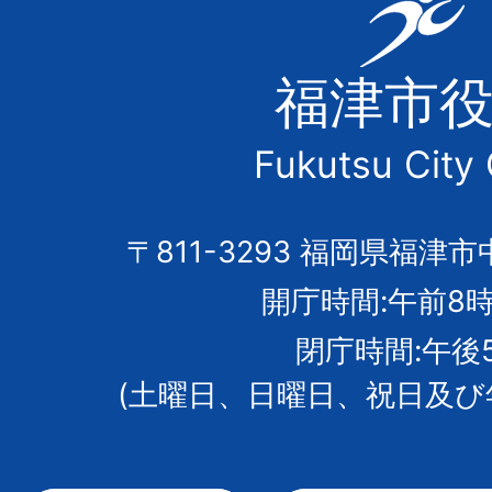
福
津
福津市
市
Fukutsu City 
の
市
〒811-3293 福岡県福津市
開庁時間:午前8時
章
閉庁時間:午後
(土曜日、日曜日、祝日及び