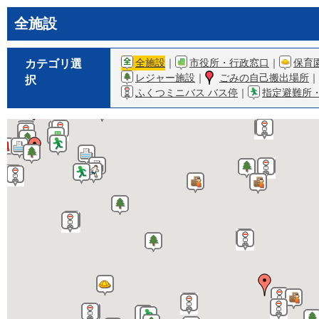
全施設
全施設
｜
市役所・行政窓口
｜
保育
カテゴリ選
レジャー施設
｜
ごみの自己搬出場所
｜
択
ふくつミニバス バス停
｜
指定避難所