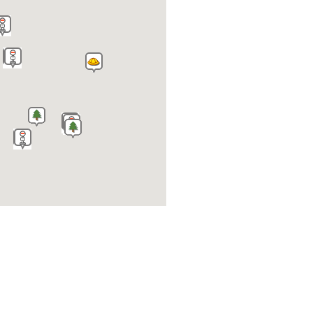
いくみキッズ保育園
子うさぎの森保育園
福津うみがめ保育園
たんぽぽのたね保育園
事業所内保育施設 あゆ
み保育園
神興小学校
上西郷小学校
福間小学校
神興東小学校
福間南小学校
津屋崎小学校
勝浦小学校
福間中学校
福間東中学校