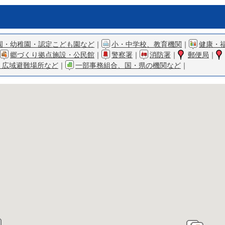
園・幼稚園・認定こども園など
｜
小・中学校、教育機関
｜
健康・
郷づくり拠点施設・公民館
｜
警察署
｜
消防署
｜
郵便局
｜
・広域避難場所など
｜
一部事務組合、国・県の機関など
｜