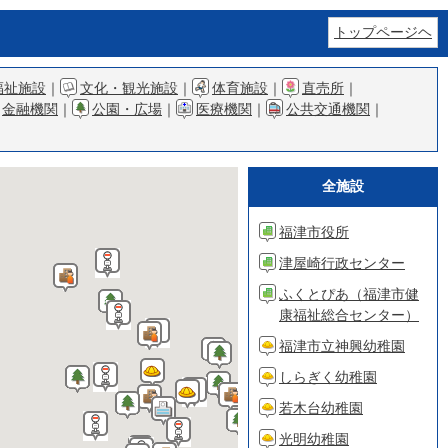
トップページヘ
福祉施設
｜
文化・観光施設
｜
体育施設
｜
直売所
｜
金融機関
｜
公園・広場
｜
医療機関
｜
公共交通機関
｜
全施設
福津市役所
津屋崎行政センター
ふくとぴあ（福津市健
康福祉総合センター）
福津市立神興幼稚園
しらぎく幼稚園
若木台幼稚園
光明幼稚園