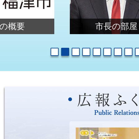
ン
の概要
市長の部屋
1
2
3
4
5
6
7
広
報
ふ
く