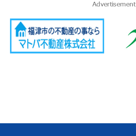
告
Advertise