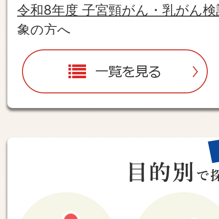
令和8年度 子宮頸がん・乳がん
象の方へ
2026年08月05日
一
覧
お盆期間中の生活情報
を
2026年08月05日
見
福津市の人口・世帯数を更新しま
る
S
b
2026年08月04日
p
県内で交通死亡事故が多発してい
目
的
2026年08月03日
別
令和8・9年度 福津市一般（指名