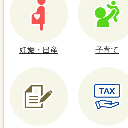
で
申請の受付
探
す
2026年08月03日
福津市まちおこしセンターの令和
者を募集します（8月3日更新）
妊娠・出産
子育て
2026年08月02日
【イベント案内】みんなで育てる
想いをあつめて、福津の未来を
2026年08月02日
募集要項等公開しました（福津市
管理者募集）