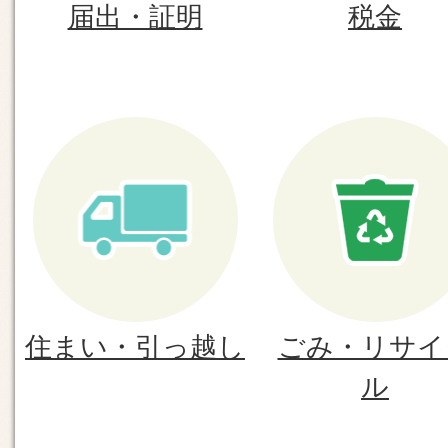
届出・証明
税金
2026年07月31日
株式会社全東信の破産に伴うセー
の申請について
2026年07月31日
事業者向けのお役立ち情報を更新
新）
2026年07月31日
住まい・引っ越し
ごみ・リサイ
福津市大規模公園の指定管理者募
ル
について