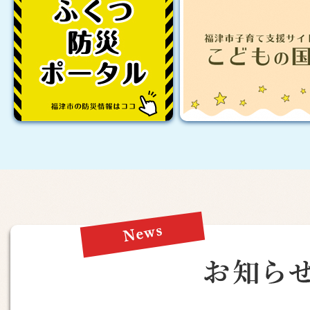
情
の
報
救
急
診
療
News
お
知