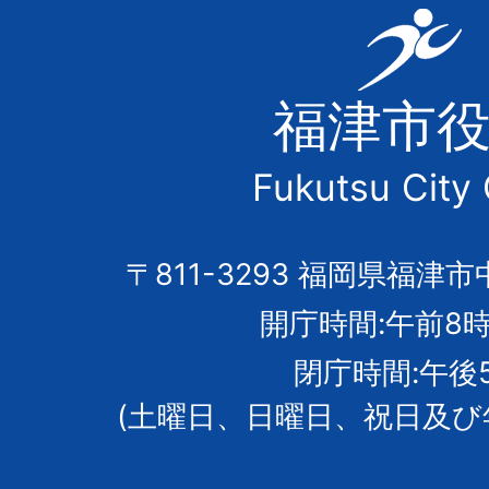
福
津
福津市
市
Fukutsu City 
の
市
〒811-3293 福岡県福津市
開庁時間:午前8時
章
閉庁時間:午後
(土曜日、日曜日、祝日及び