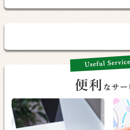
2026年07月31日
障がい福祉に関する対話イベン
Useful
Services
便
利
な
サ
ー