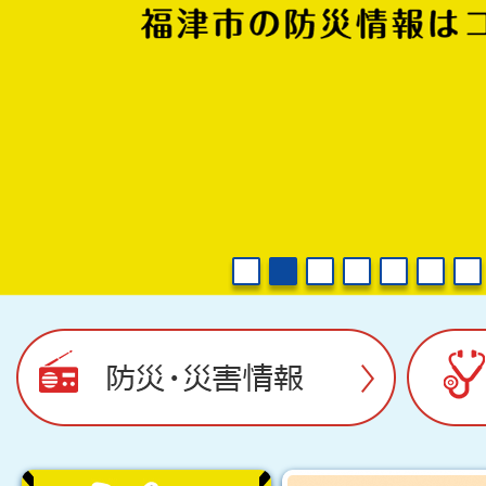
1
2
3
4
5
6
防
休
災・
日・
災
夜
害
間