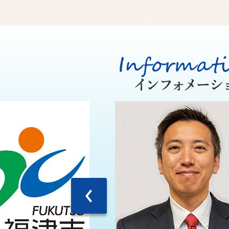
Information
イ
ン
フ
ォ
メ
ー
前へ
シ
ョ