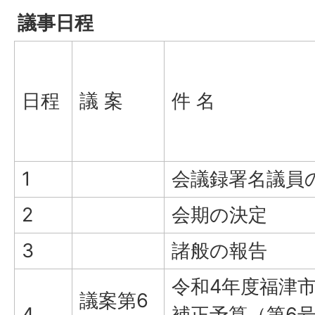
議事日程
日程
議 案
件 名
1
会議録署名議員
2
会期の決定
3
諸般の報告
令和4年度福津
議案第6
4
補正予算（第6