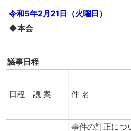
令和5年2月21日（火曜日）
◆本会
議事日程
日程
議 案
件 名
事件の訂正につ