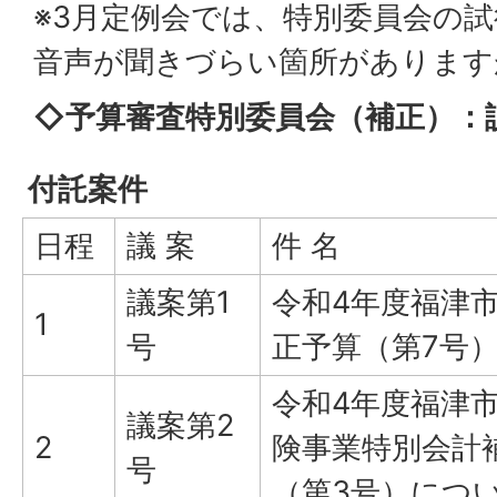
※3月定例会では、特別委員会の
音声が聞きづらい箇所があります
◇予算審査特別委員会（補正）：
付託案件
日程
議 案
件 名
議案第1
令和4年度福津
1
号
正予算（第7号
令和4年度福津
議案第2
2
険事業特別会計
号
（第3号）につ