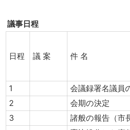
議事日程
日程
議 案
件 名
1
会議録署名議員
2
会期の決定
3
諸般の報告（市