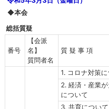
令和5年3月3日（金曜日）
◆本会
総括質疑
【会派
番号
名】
質 疑 事 項
質問者名
1. コロナ対策
2. 経済・産業
について
3. 共育について