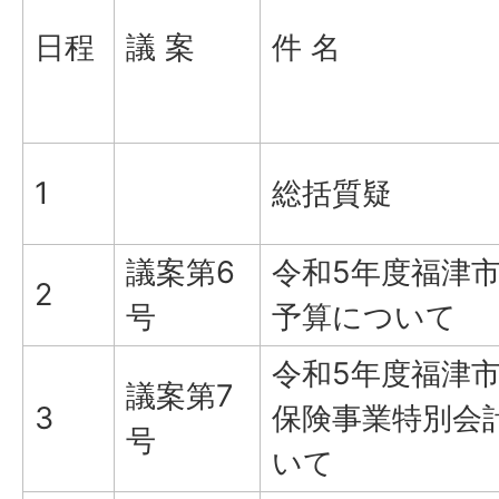
日程
議 案
件 名
1
総括質疑
議案第6
令和5年度福津
2
号
予算について
令和5年度福津
議案第7
3
保険事業特別会
号
いて