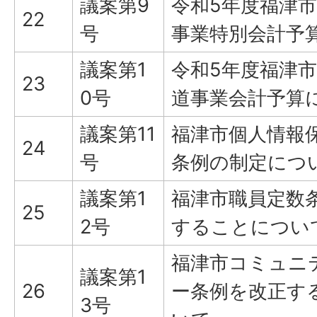
議案第9
令和5年度福津
22
号
事業特別会計予
議案第1
令和5年度福津
23
0号
道事業会計予算
議案第11
福津市個人情報
24
号
条例の制定につ
議案第1
福津市職員定数
25
2号
することについ
福津市コミュニ
議案第1
26
ー条例を改正す
3号