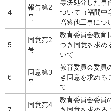
専決処分した事
報告第2
4
ついて（福間中
号
増築他工事につ
教育委員会教育
同意第2
5
つき同意を求め
号
いて
教育委員会委員
同意第3
6
き同意を求める
号
て
教育委員会委員
同意第4
7
き同意を求める