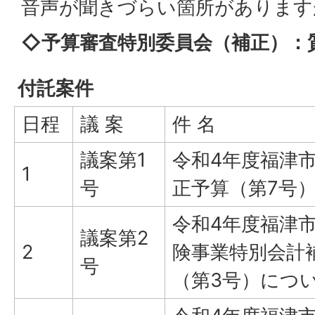
音声が聞きづらい箇所があります
◇予算審査特別委員会（補正）：
付託案件
日程
議 案
件 名
議案第1
令和4年度福津
1
号
正予算（第7号
令和4年度福津
議案第2
2
険事業特別会計
号
（第3号）につ