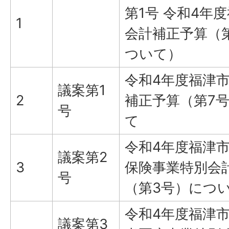
第1号 令和4年
1
会計補正予算（
ついて）
令和4年度福津
議案第1
2
補正予算（第7
号
て
令和4年度福津
議案第2
3
保険事業特別会
号
（第3号）につ
令和4年度福津
議案第3