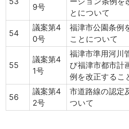
53
ーション条例を
9号
とについて
議案第4
福津市公園条例
54
0号
ことについて
福津市準用河川
議案第4
55
び福津市都市計
1号
例を改正するこ
議案第4
市道路線の認定
56
2号
ついて