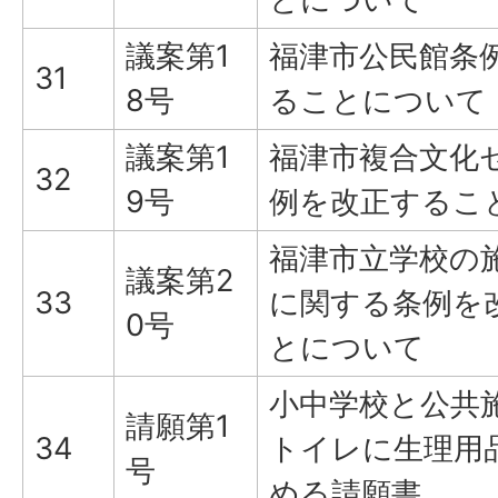
議案第1
福津市公民館条
31
8号
ることについて
議案第1
福津市複合文化
32
9号
例を改正するこ
福津市立学校の
議案第2
33
に関する条例を
0号
とについて
小中学校と公共
請願第1
34
トイレに生理用
号
める請願書