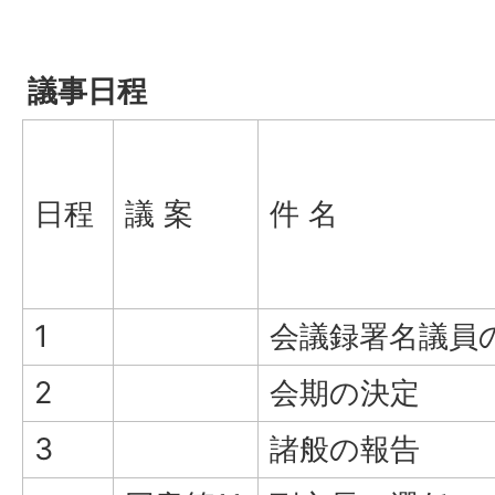
議事日程
日程
議 案
件 名
1
会議録署名議員
2
会期の決定
3
諸般の報告