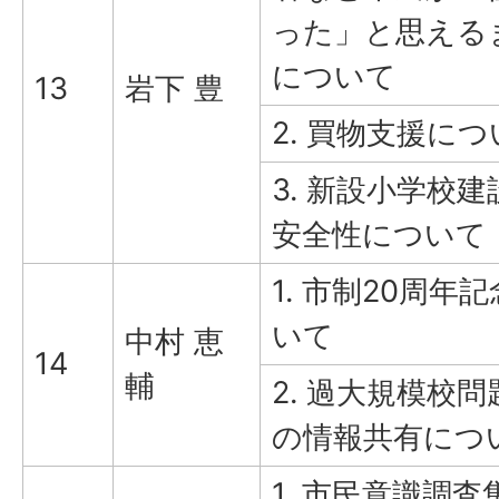
った」と思える
について
13
岩下 豊
2. 買物支援に
3. 新設小学校
安全性について
1. 市制20周年
いて
中村 恵
14
輔
2. 過大規模校
の情報共有につ
1. 市民意識調