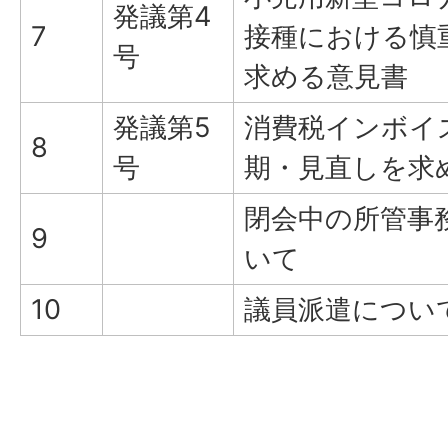
発議第4
7
接種における慎
号
求める意見書
発議第5
消費税インボイ
8
号
期・見直しを求
閉会中の所管事
9
いて
10
議員派遣につい