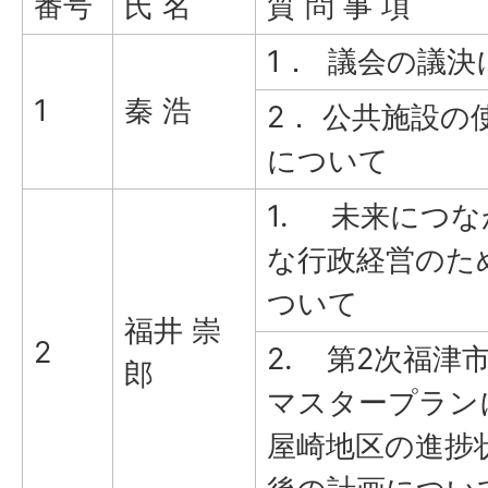
番号
氏 名
質 問 事 項
1． 議会の議決
1
秦 浩
2． 公共施設の
について
1. 未来につ
な行政経営のた
ついて
福井 崇
2
2. 第2次福津
郎
マスタープラン
屋崎地区の進捗