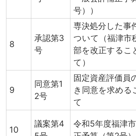
号））
専決処分した事
承認第3
ついて（福津市
8
号
部を改正するこ
て）
固定資産評価員
同意第1
9
き同意を求める
2号
て
議案第4
令和5年度福津
10
5号
正予算（第2号