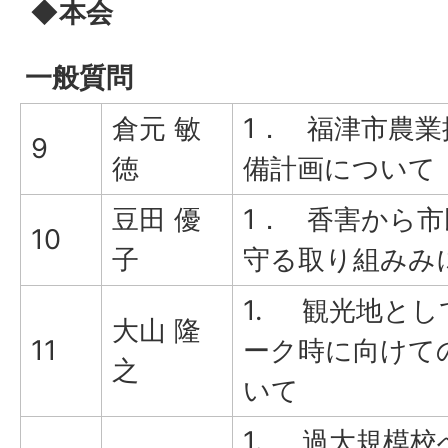
◆本会
一般質問
倉元 敏
1． 福津市農
9
徳
備計画について
豆田 優
1． 香害から
10
子
守る取り組みみ
1. 観光地とし
大山 隆
11
ーク時に向けて
之
いて
1. 過大規模校