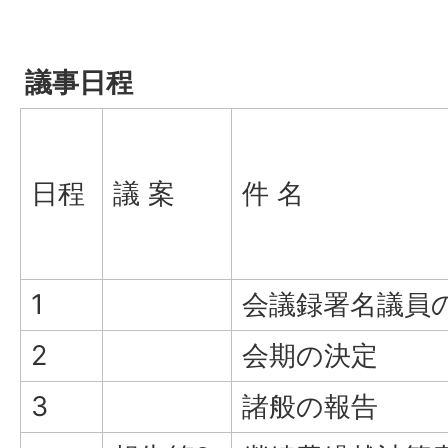
議事日程
日程
議 案
件 名
1
会議録署名議員
2
会期の決定
3
諸般の報告