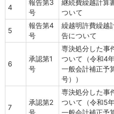
報告第3
継続費繰越計算
4
号
ついて
報告第4
繰越明許費繰越
5
号
告について
専決処分した事
承認第1
ついて（令和4
6
号
一般会計補正予
号））
専決処分した事
承認第2
ついて（令和5
7
号
一般会計補正予