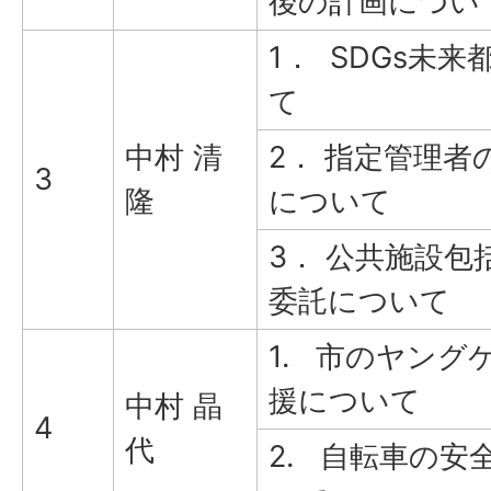
後の計画につい
1． SDGs未
て
中村 清
2． 指定管理者
3
隆
について
3． 公共施設包
委託について
1. 市のヤング
援について
中村 晶
4
代
2. 自転車の安