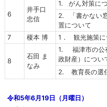
1. がん対策に
井手口
6
2. 「書かない
忠信
置について
7
榎本 博
1． 観光施策
1. 福津市の公
石田 ま
政財産）につい
8
なみ
2. 教育長の選
令和5年6月19日（月曜日）