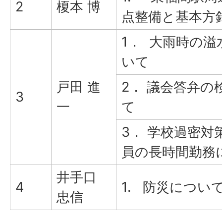
2
榎本 博
点整備と基本方
1． 大雨時の溢
いて
戸田 進
2． 議会答弁の
3
一
て
3． 学校過密対
員の長時間勤務
井手口
4
1. 防災につい
忠信