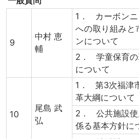
一般質問
1． カーボン
への取り組みと
中村 恵
ンについて
9
輔
2． 学童保育
について
1． 第3次福津
革大綱について
尾島 武
2． 公共施設
10
弘
係る基本方針に