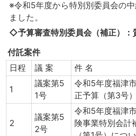
※令和5年度から特別別委員会の
ました。
◇予算審査特別委員会（補正）：
付託案件
日程
議 案
件 名
議案第5
令和5年度福津
1
1号
正予算（第3号
令和5年度福津
議案第5
2
険事業特別会計
2号
（第1号）につ