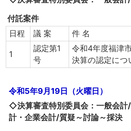
付託案件
日程
議 案
件 名
認定第1
令和4年度福津
1
号
決算の認定につ
令和5年9月19日（火曜日）
◇決算審査特別委員会：一般会計
計・企業会計/質疑～討論～採決