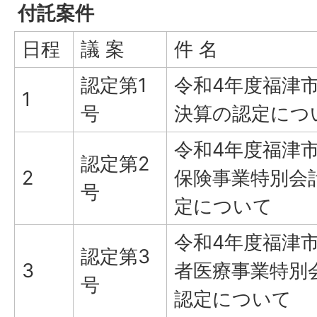
付託案件
日程
議 案
件 名
認定第1
令和4年度福津
1
号
決算の認定につ
令和4年度福津
認定第2
2
保険事業特別会
号
定について
令和4年度福津
認定第3
3
者医療事業特別
号
認定について