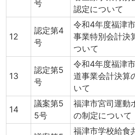
号
認定について
令和4年度福津
認定第4
12
事業特別会計決
号
ついて
令和4年度福津
認定第5
13
道事業会計決算
号
いて
議案第5
福津市宮司運動
14
5号
の制定について
福津市学校給食