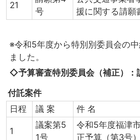
21
号
援に関する請願
※令和5年度から特別別委員会の
ました。
◇予算審査特別委員会（補正）：
付託案件
日程
議 案
件 名
議案第5
令和5年度福津
1
1号
正予算（第3号