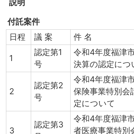
説明
付託案件
日程
議 案
件 名
認定第1
令和4年度福津
1
号
決算の認定につ
令和4年度福津
認定第2
2
保険事業特別会
号
定について
令和4年度福津
認定第3
3
者医療事業特別