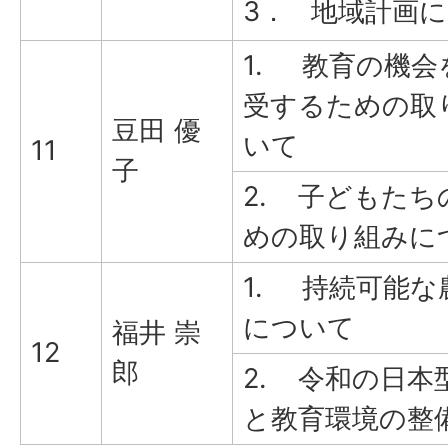
3． 地域計画
1. 教育の機会
受するための取
豆田 優
いて
11
子
2. 子どもたち
めの取り組みに
1. 持続可能な
について
福井 崇
12
郎
2. 令和の日本
と教育環境の整