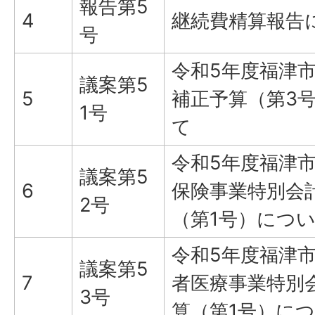
報告第5
4
継続費精算報告
号
令和5年度福津
議案第5
5
補正予算（第3
1号
て
令和5年度福津
議案第5
6
保険事業特別会
2号
（第1号）につ
令和5年度福津
議案第5
7
者医療事業特別
3号
算（第1号）に