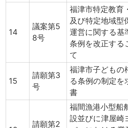
福津市特定教育
及び特定地域型
議案第5
14
運営に関する基
8号
条例を改正する
て
福津市子どもの
請願第3
15
る条例の制定を
号
書
福間漁港小型船
設並びに津屋崎
請願第2