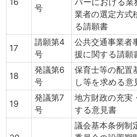
16
バーにおける業
号
業者の選定方式
る請願書
請願第4
公共交通事業者
17
号
援に関する請願
発議第6
保育士等の配置
18
号
し等を求める意
発議第7
地方財政の充実
19
号
する意見書
議会基本条例制