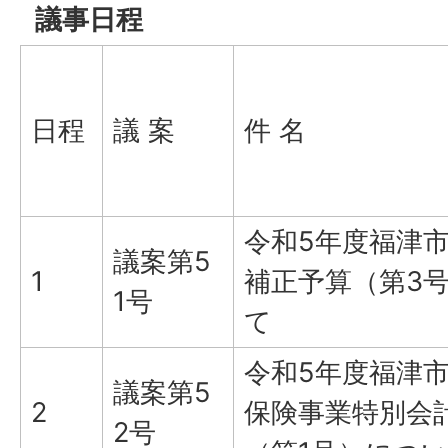
議事日程
日程
議 案
件 名
令和5年度福津
議案第5
1
補正予算（第3
1号
て
令和5年度福津
議案第5
2
保険事業特別会
2号