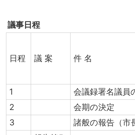
議事日程
日程
議 案
件 名
1
会議録署名議員
2
会期の決定
3
諸般の報告（市