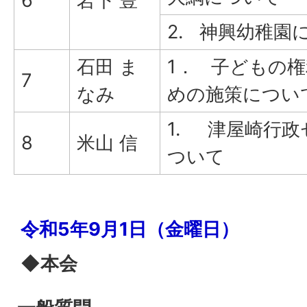
6
岩下 豊
2. 神興幼稚園
石田 ま
1． 子どもの
7
なみ
めの施策につい
1. 津屋崎行
8
米山 信
ついて
令和5年9月1日（金曜日）
◆本会