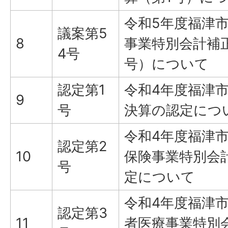
令和5年度福津
議案第5
8
事業特別会計補
4号
号）について
認定第1
令和4年度福津
9
号
決算の認定につ
令和4年度福津
認定第2
10
保険事業特別会
号
定について
令和4年度福津
認定第3
11
者医療事業特別