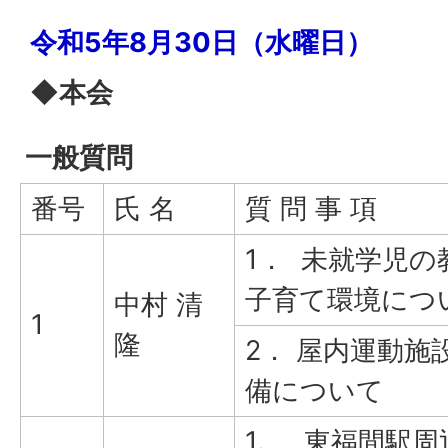
令和5年8月30日（水曜日）
◆本会
一般質問
番号
氏 名
質 問 事 項
1． 未就学児の
子育て環境につ
中村 清
1
隆
2． 屋内運動施
備について
1. 東福間駅