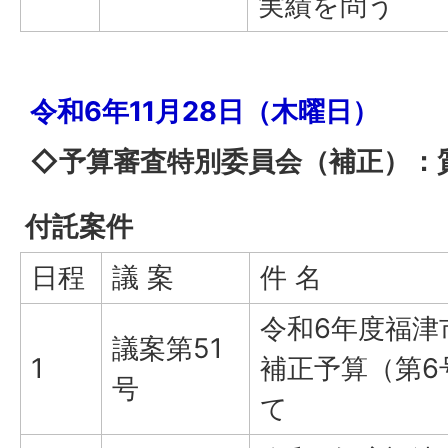
実績を問う
令和6年11月28日（木曜日）
◇予算審査特別委員会（補正）：
付託案件
日程
議 案
件 名
令和6年度福津
議案第51
1
補正予算（第6
号
て