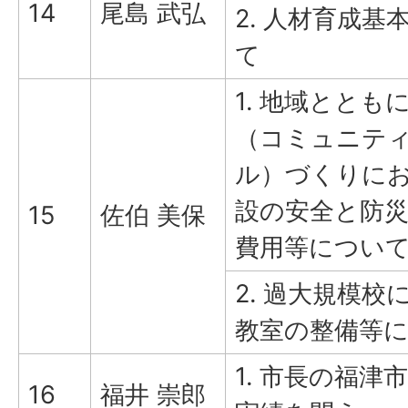
14
尾島 武弘
2. 人材育成基
て
1. 地域ととも
（コミュニテ
ル）づくりに
設の安全と防
15
佐伯 美保
費用等につい
2. 過大規模校
教室の整備等
1. 市長の福津
16
福井 崇郎