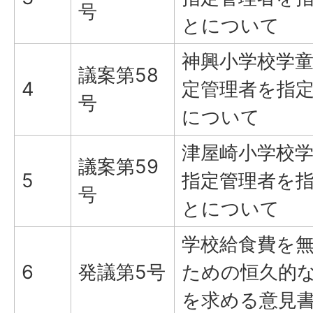
号
とについて
神興小学校学
議案第58
4
定管理者を指
号
について
津屋崎小学校
議案第59
5
指定管理者を
号
とについて
学校給食費を
6
発議第5号
ための恒久的
を求める意見