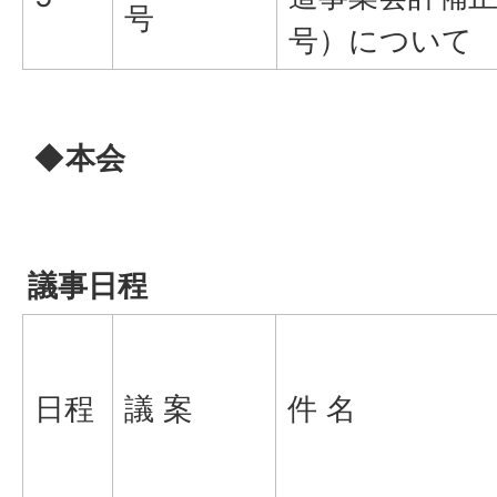
号
号）について
◆本会
議事日程
日程
議 案
件 名