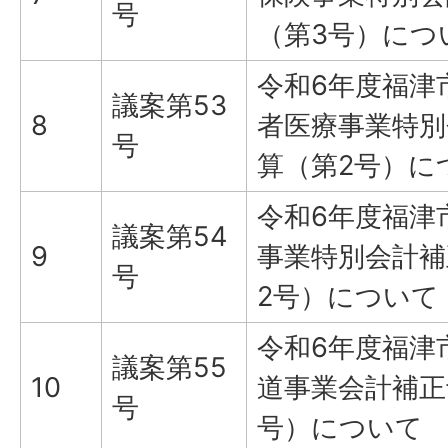
号
（第3号）につ
令和6年度福津
議案第53
8
者医療事業特別
号
算（第2号）に
令和6年度福津
議案第54
9
事業特別会計補
号
2号）について
令和6年度福津
議案第55
10
道事業会計補正
号
号）について