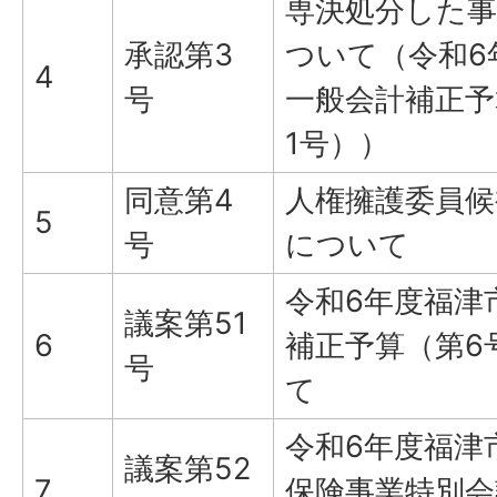
専決処分した
承認第3
ついて（令和6
4
号
一般会計補正予
1号））
同意第4
人権擁護委員候
5
号
について
令和6年度福津
議案第51
6
補正予算（第6
号
て
令和6年度福津
議案第52
7
保険事業特別会