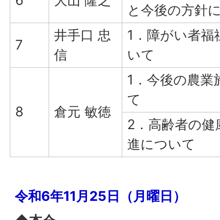
6
大山 隆之
と今後の方針
井手口 忠
1．障がい者福
7
信
いて
1．今後の農業
て
8
倉元 敏徳
2．高齢者の健
進について
令和6年11月25日（月曜日）