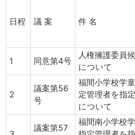
日程
議 案
件 名
人権擁護委員
1
同意第4号
について
福間小学校学
議案第56
2
定管理者を指
号
について
福間南小学校
議案第57
3
指定管理者を