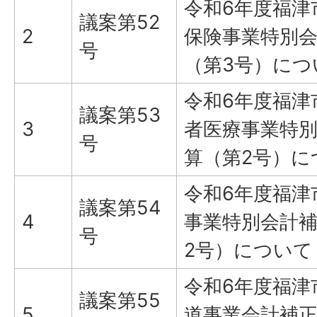
令和6年度福津
議案第52
2
保険事業特別
号
（第3号）につ
令和6年度福津
議案第53
3
者医療事業特
号
算（第2号）に
令和6年度福津
議案第54
4
事業特別会計
号
2号）について
令和6年度福津
議案第55
5
道事業会計補正