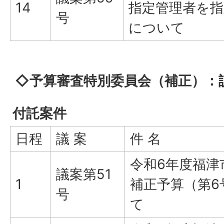
14
指定管理者を
号
について
◇予算審査特別委員会（補正）：
付託案件
日程
議 案
件 名
令和6年度福津
議案第51
1
補正予算（第6
号
て