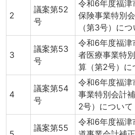
令和6年度福津
議案第52
2
保険事業特別
号
（第3号）につ
令和6年度福津
議案第53
3
者医療事業特
号
算（第2号）に
令和6年度福津
議案第54
4
事業特別会計
号
2号）について
令和6年度福津
議案第55
5
道事業会計補正