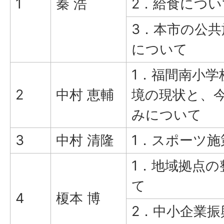
1
秦 浩
2．給食につい
3．本市の公共
について
1．福間南小学
2
中村 恵輔
境の現状と、
みについて
3
中村 清隆
1．スポーツ施
1．地域拠点の
て
4
榎本 博
2．中小企業振