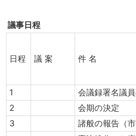
議事日程
日程
議 案
件 名
1
会議録署名議員
2
会期の決定
3
諸般の報告（市