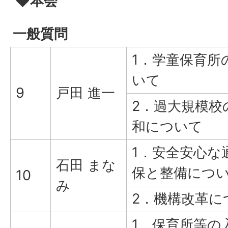
◆本会
一般質問
1．学童保育所
いて
9
戸田 進一
2．過大規模校
和について
1．安全安心な
石田 まな
保と整備につ
10
み
2．機構改革に
1．保育所等の