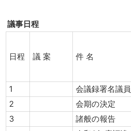
議事日程
日程
議 案
件 名
1
会議録署名議
2
会期の決定
3
諸般の報告