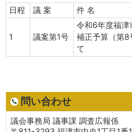
日程
議 案
件 名
令和6年度福津
1
議案第1号
補正予算（第8
て
問い合わせ
議会事務局 議事課 調査広報係
〒811-3293 福津市中央1丁目1番