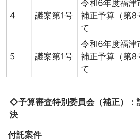
令和6年度福津
4
議案第1号
補正予算（第8
て
令和6年度福津
5
議案第1号
補正予算（第8
て
◇予算審査特別委員会（補正）：
決
付託案件