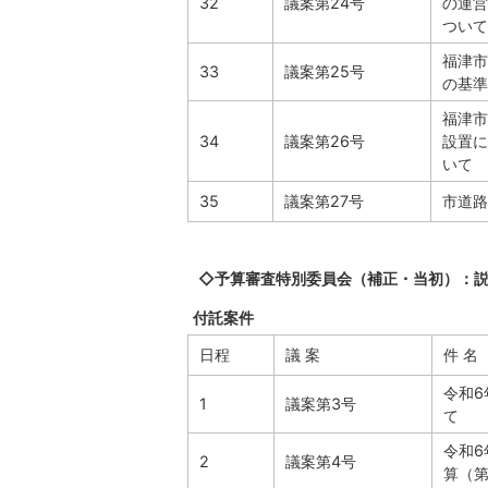
32
議案第24号
の運営
ついて
福津市
33
議案第25号
の基準
福津市
34
議案第26号
設置に
いて
35
議案第27号
市道路
◇予算審査特別委員会（補正・当初）：
付託案件
日程
議 案
件 名
令和6
1
議案第3号
て
令和
2
議案第4号
算（第