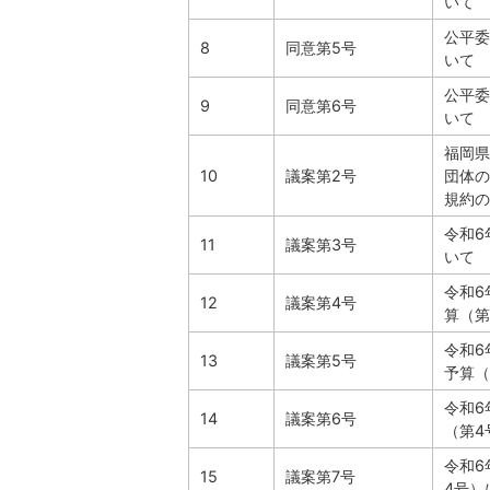
いて
公平委
8
同意第5号
いて
公平委
9
同意第6号
いて
福岡県
10
議案第2号
団体の
規約の
令和6
11
議案第3号
いて
令和6
12
議案第4号
算（第
令和6
13
議案第5号
予算（
令和6
14
議案第6号
（第4
令和6
15
議案第7号
4号）