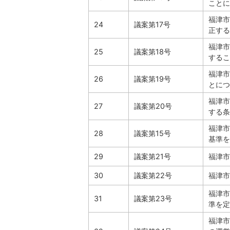
ことに
福津市
24
議案第17号
正する
福津市
25
議案第18号
するこ
福津市
26
議案第19号
とにつ
福津市
27
議案第20号
する条
福津市
28
議案第15号
基準を
29
議案第21号
福津市
30
議案第22号
福津市
福津市
31
議案第23号
準を定
福津市