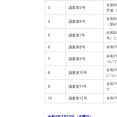
令和
3
議案第5号
予算（
令和
4
議案第6号
（第4
令和6
5
議案第7号
号）
6
議案第8号
令和7
令和
7
議案第9号
つい
令和
8
議案第10号
につ
令和
9
議案第11号
て
10
議案第12号
令和
令和7年3月13日（木曜日）