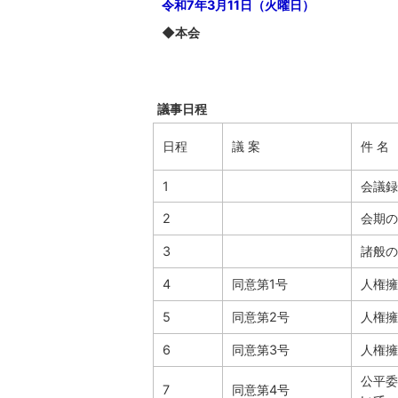
令和7年3月11日（火曜日）
◆本会
議事日程
日程
議 案
件 名
1
会議録
2
会期の
3
諸般の
4
同意第1号
人権擁
5
同意第2号
人権擁
6
同意第3号
人権擁
公平委
7
同意第4号