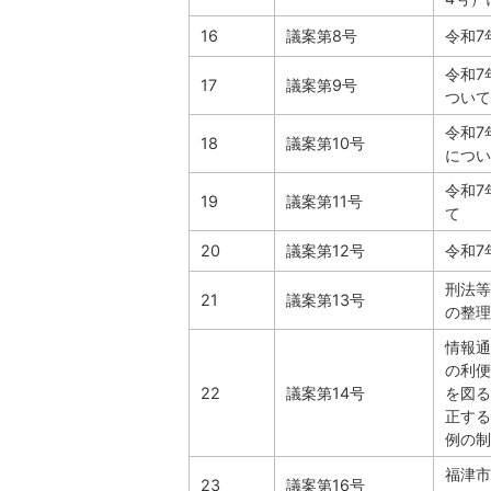
16
議案第8号
令和7
令和7
17
議案第9号
ついて
令和7
18
議案第10号
につい
令和7
19
議案第11号
て
20
議案第12号
令和7
刑法等
21
議案第13号
の整理
情報通
の利便
22
議案第14号
を図る
正する
例の制
福津市
23
議案第16号