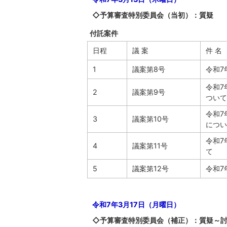
◇予算審査特別委員会（当初）：質疑
付託案件
日程
議 案
件 名
1
議案第8号
令和7
令和7
2
議案第9号
ついて
令和7
3
議案第10号
につい
令和7
4
議案第11号
て
5
議案第12号
令和7
令和7年3月17日（月曜日）
◇予算審査特別委員会（補正）：質疑～討