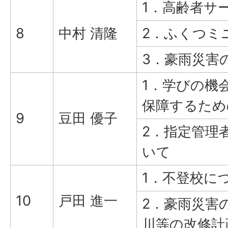
1．高齢者サ
8
中村 清隆
2．ふくつミ
3．豪雨災害
1．学びの機
保障するため
9
豆田 優子
2．指定管理
いて
1．不登校に
10
戸田 進一
2．豪雨災害
川等の改修計