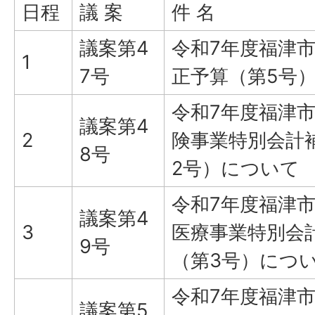
日程
議 案
件 名
議案第4
令和7年度福津
1
7号
正予算（第5号
令和7年度福津
議案第4
2
険事業特別会計
8号
2号）について
令和7年度福津
議案第4
3
医療事業特別会
9号
（第3号）につ
令和7年度福津
議案第5