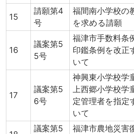
請願第4
福間南小学校の
15
号
を求める請願
福津市手数料条
議案第5
16
印鑑条例を改正
5号
いて
神興東小学校学
議案第5
上西郷小学校学
17
6号
定管理者を指定
いて
議案第5
福津市農地災害