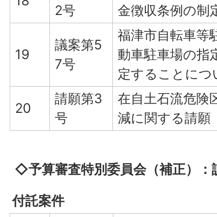
18
2号
金徴収条例の制
福津市自転車等
議案第5
19
動車駐車場の指
7号
定することにつ
請願第3
在自土石流危険
20
号
減に関する請願
◇予算審査特別委員会（補正）：
付託案件