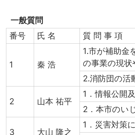
一般質問
番号
氏 名
質 問 事 項
1.市が補助
の事業の現状
1
秦 浩
2.消防団の
1．情報公開
2
山本 祐平
2．本市のい
1．災害対策
3
大山 隆之