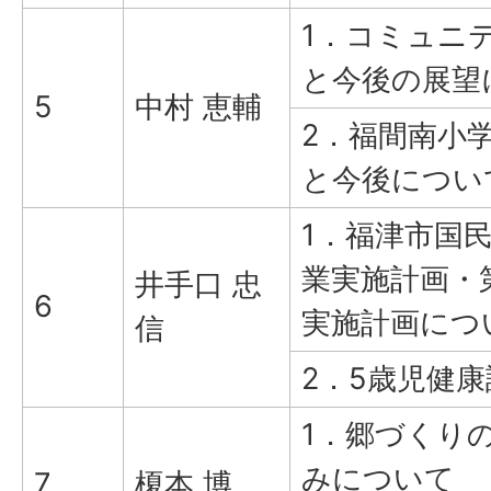
1．コミュニ
と今後の展望
5
中村 恵輔
2．福間南小
と今後につい
1．福津市国
業実施計画・
井手口 忠
6
実施計画につ
信
2．5歳児健
1．郷づくり
みについて
7
榎本 博