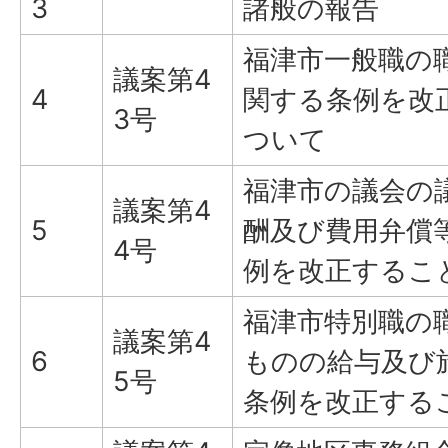
3
諸般の報告
福津市一般職の
議案第4
4
関する条例を改
3号
ついて
福津市の議会の
議案第4
5
酬及び費用弁償
4号
例を改正するこ
福津市特別職の
議案第4
6
ものの給与及び
5号
条例を改正する