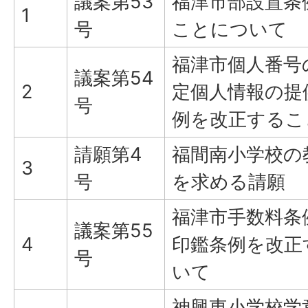
議案第53
福津市部設置条
1
号
ことについて
福津市個人番号
議案第54
2
定個人情報の提
号
例を改正するこ
請願第4
福間南小学校の
3
号
を求める請願
福津市手数料条
議案第55
4
印鑑条例を改正
号
いて
神興東小学校学