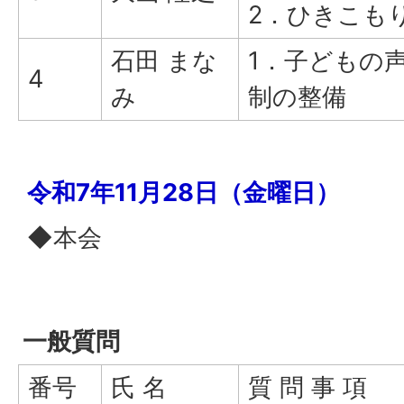
2．ひきこも
石田 まな
1．子どもの
4
み
制の整備
令和7年11月28日（金曜日）
◆本会
一般質問
番号
氏 名
質 問 事 項