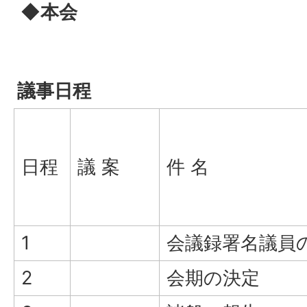
◆本会
議事日程
日程
議 案
件 名
1
会議録署名議員
2
会期の決定