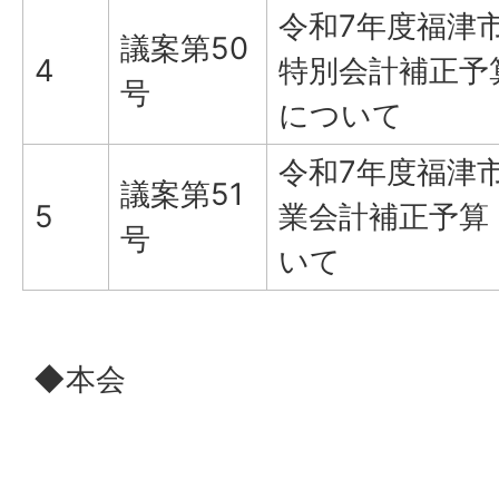
令和7年度福津
議案第50
4
特別会計補正予
号
について
令和7年度福津
議案第51
5
業会計補正予算
号
いて
◆本会