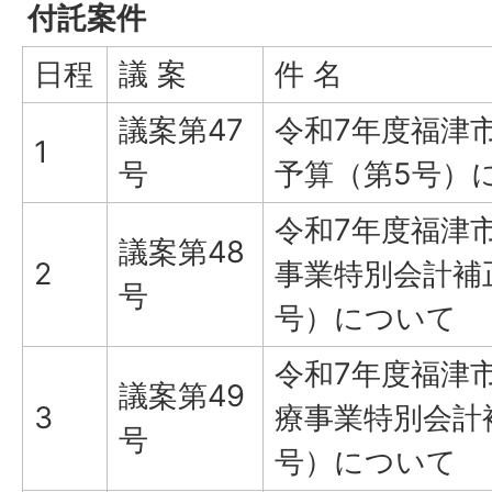
付託案件
日程
議 案
件 名
議案第47
令和7年度福津
1
号
予算（第5号）
令和7年度福津
議案第48
2
事業特別会計補
号
号）について
令和7年度福津
議案第49
3
療事業特別会計
号
号）について