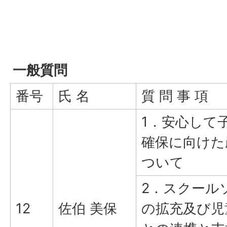
一般質問
番号
氏 名
質 問 事 項
1．安心して
確保に向けた
ついて
2．スクール
12
佐伯 美保
の拡充及び児