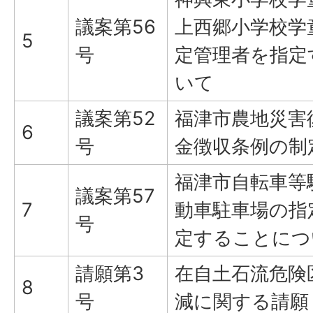
議案第56
上西郷小学校学
5
号
定管理者を指定
いて
議案第52
福津市農地災害
6
号
金徴収条例の制
福津市自転車等
議案第57
7
動車駐車場の指
号
定することにつ
請願第3
在自土石流危険
8
号
減に関する請願