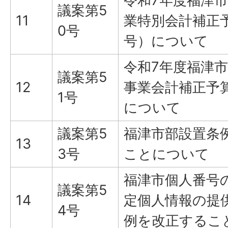
令和7年度福津
議案第5
11
業特別会計補正
0号
号）について
令和7年度福津
議案第5
12
事業会計補正予
1号
について
議案第5
福津市部設置条
13
3号
ことについて
福津市個人番号
議案第5
14
定個人情報の提
4号
例を改正するこ