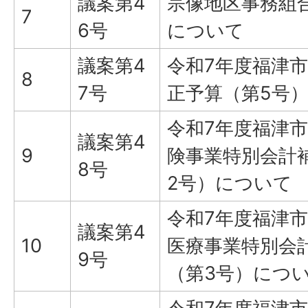
議案第4
宗像地区事務組
7
6号
について
議案第4
令和7年度福津
8
7号
正予算（第5号
令和7年度福津
議案第4
9
険事業特別会計
8号
2号）について
令和7年度福津
議案第4
10
医療事業特別会
9号
（第3号）につ