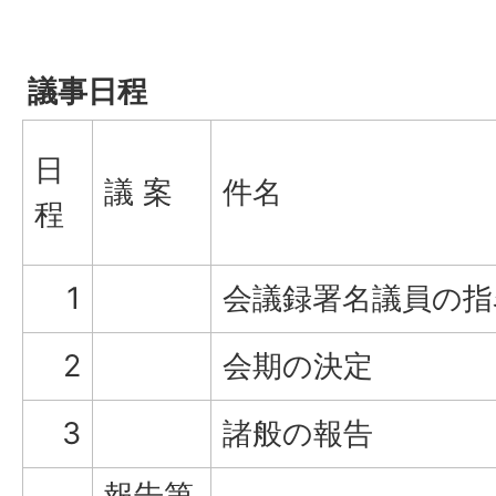
議事日程
日
議 案
件名
程
1
会議録署名議員の指
2
会期の決定
3
諸般の報告
報告第