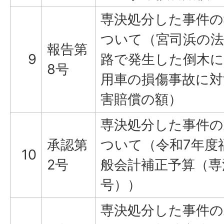
専決処分した事件の
ついて（宮司浜の法
報告第
9
路で発生した倒木
8号
用車の損傷事故に対
害賠償の額）
専決処分した事件の
承認第
ついて（令和7年度
10
2号
般会計補正予算（専
号））
専決処分した事件の