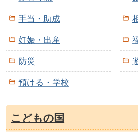
手当・助成
妊娠・出産
防災
預ける・学校
こどもの国