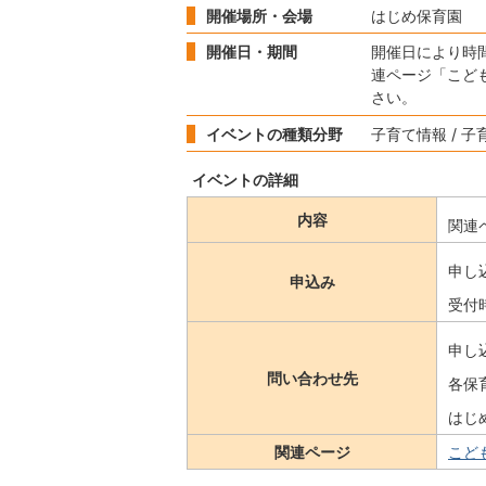
開催場所・会場
はじめ保育園
開催日・期間
開催日により時
連ページ「こど
さい。
イベントの種類分野
子育て情報 / 子
イベントの詳細
内容
関連
申し
申込み
受付
申し
問い合わせ先
各保
はじめ
関連ページ
こど