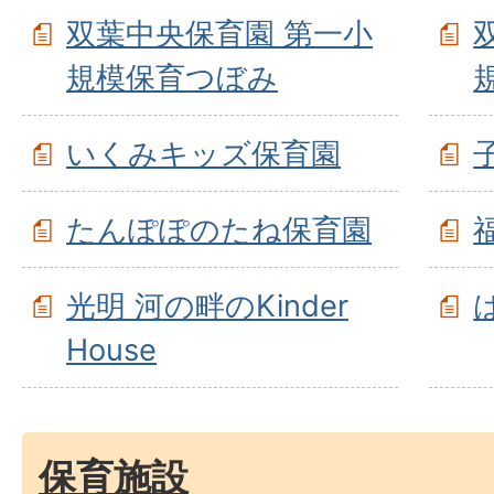
双葉中央保育園 第一小
規模保育つぼみ
いくみキッズ保育園
たんぽぽのたね保育園
光明 河の畔のKinder
House
保育施設