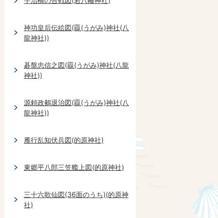
宇治橋の合戦図(若八幡神社)
神功皇后伝絵図(龗(うがみ)神社(八
龍神社))
碁盤忠信之図(龗(うがみ)神社(八龍
神社))
源頼政鵺退治図(龗(うがみ)神社(八
龍神社))
雁行乱知伏兵図(的原神社)
東郷平八郎三笠艦上図(的原神社)
三十六歌仙図(36面のうち)(的原神
社)