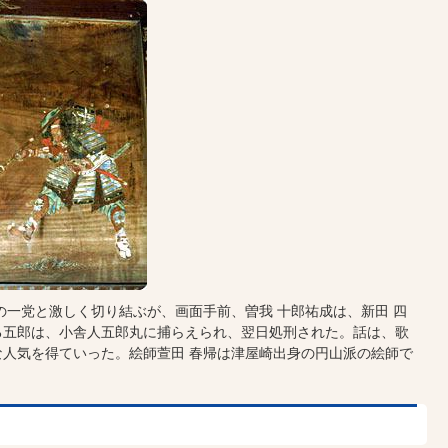
一党と激しく切り結ぶが、画面手前、曽我 十郎祐成は、新田 四
る五郎は、小舎人五郎丸に捕らえられ、翌日処刑された。話は、歌
人気を得ていった。絵師萱田 春帰は津屋崎出身の円山派の絵師で