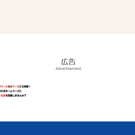
広
告
Advertisement