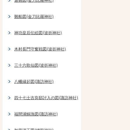
遭難図(金刀比羅神社)
難船図(金刀比羅神社)
神功皇后伝絵図(波折神社)
木村長門守奮戦図(波折神社)
三十六歌仙図(波折神社)
八幡縁起図(諏訪神社)
四十七士吉良邸討入の図(諏訪神社)
福間浦鰯漁図(諏訪神社)