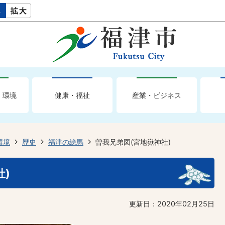
・環境
健康・福祉
産業・ビジネス
環境
歴史
福津の絵馬
曽我兄弟図(宮地嶽神社)
社)
更新日：2020年02月25日