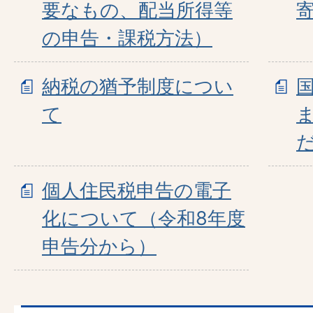
要なもの、配当所得等
の申告・課税方法）
納税の猶予制度につい
て
個人住民税申告の電子
化について（令和8年度
申告分から）