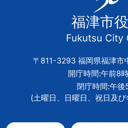
津
福津市
市
Fukutsu City 
の
市
〒811-3293 福岡県福津市
開庁時間:午前8時
章
閉庁時間:午後
(土曜日、日曜日、祝日及び