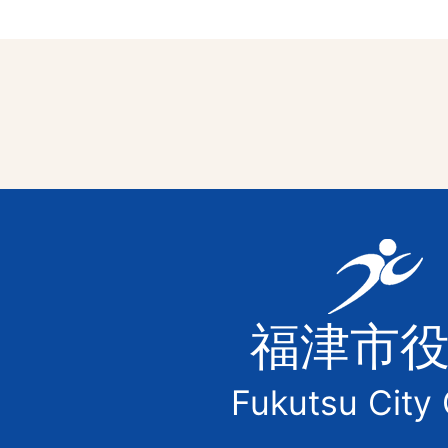
福
津
福津市
市
Fukutsu City 
の