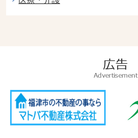
広
告
Advertise