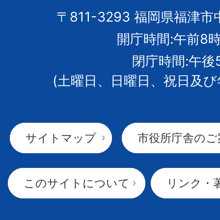
市
〒811-3293 福岡県福津市
開庁時間:午前8時
章
閉庁時間:午後
(土曜日、日曜日、祝日及び
サイトマップ
市役所庁舎のご
このサイトについて
リンク・