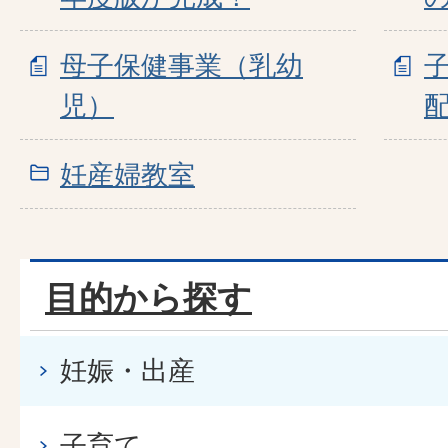
母子保健事業（乳幼
児）
妊産婦教室
目的から探す
妊娠・出産
子育て