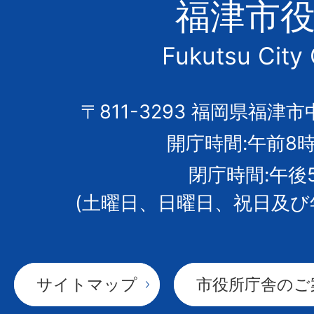
福津市
市
Fukutsu City 
の
市
〒811-3293 福岡県福津市
開庁時間:午前8時
章
閉庁時間:午後
(土曜日、日曜日、祝日及び
サイトマップ
市役所庁舎のご