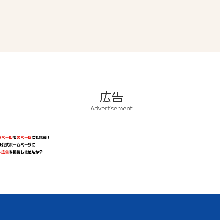
広
告
Advertisement