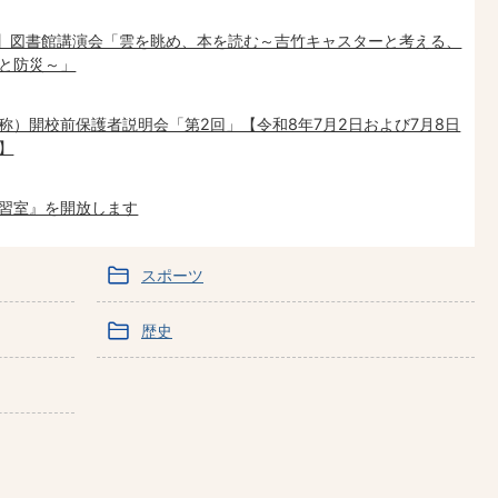
催】図書館講演会「雲を眺め、本を読む～吉竹キャスターと考える、
と防災～」
称）開校前保護者説明会「第2回」【令和8年7月2日および7月8日
】
習室』を開放します
スポーツ
歴史