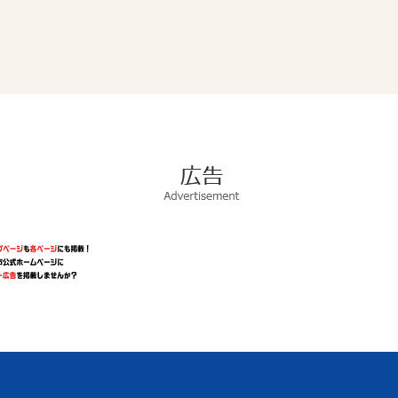
広
告
Advertisement