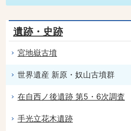
遺跡・史跡
宮地嶽古墳
世界遺産 新原・奴山古墳群
在自西ノ後遺跡 第5・6次調査
手光立花木遺跡