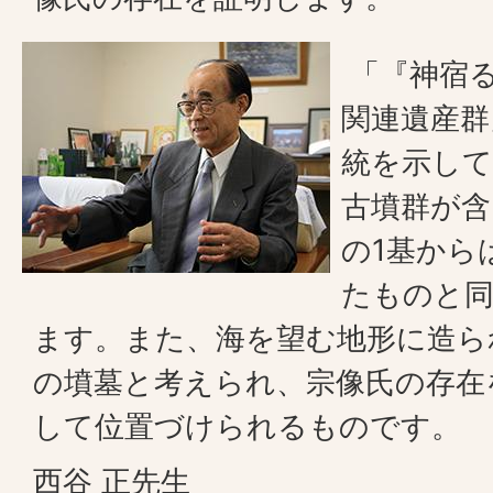
「『神宿
関連遺産群
統を示して
古墳群が含
の1基から
たものと
ます。また、海を望む地形に造ら
の墳墓と考えられ、宗像氏の存在
して位置づけられるものです。
西谷 正先生