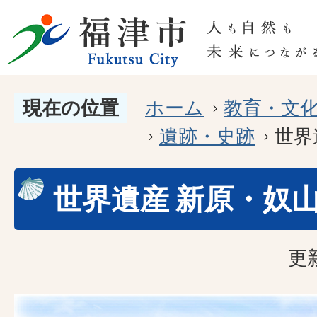
現在の位置
ホーム
教育・文
遺跡・史跡
世界
世界遺産 新原・奴
更