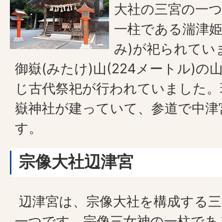
大社の三宮の一
一柱である湍津姫
み)が祀られてい
御嶽(みたけ)山(224メートル)
じ古代祭祀が行われていました。
嶽神社が建っていて、参道で中津
す。
宗像大社辺津宮
辺津宮は、宗像大社を構成する三
一つです。宗像三女神の一柱であ