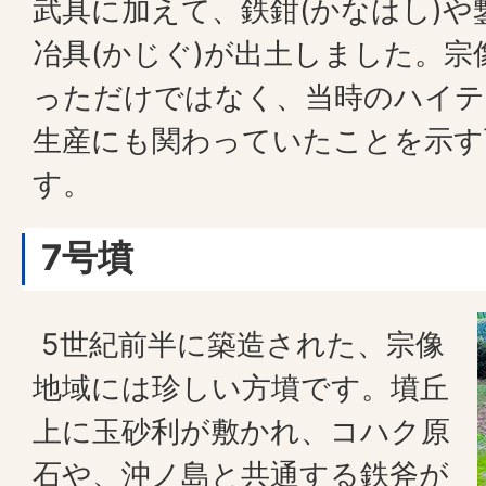
武具に加えて、鉄鉗(かなはし)や
冶具(かじぐ)が出土しました。宗
っただけではなく、当時のハイテ
生産にも関わっていたことを示す
す。
7号墳
5世紀前半に築造された、宗像
地域には珍しい方墳です。墳丘
上に玉砂利が敷かれ、コハク原
石や、沖ノ島と共通する鉄斧が