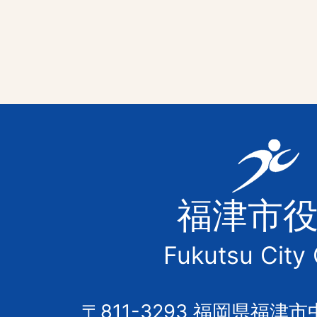
福
津
福津市
市
Fukutsu City 
の
市
〒811-3293 福岡県福津市