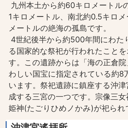
九州本土から約60キロメートル
1キロメートル、南北約0.5キロ
メートルの絶海の孤島です。
4世紀後半から約500年間にわ
る国家的な祭祀が行われたことを
す。この遺跡からは「海の正倉院
わしい国宝に指定されている約8
います。祭祀遺跡に鎮座する沖津
成する三宮の一つです。宗像三女
姫神(たごりひめノかみ)が祀られ
沖津宮遙拝所