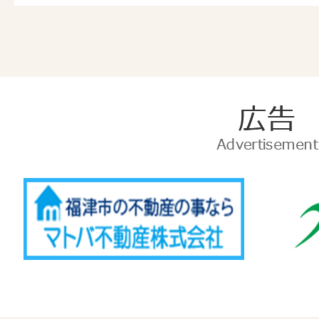
広
告
Advertise