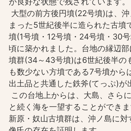
が良好な状態で残されています。
大型の前方後円墳(22号墳)は、
まった5世紀後半に造られた古墳
墳(1号墳・12号墳・24号墳・30
頃に築かれました。台地の縁辺部
墳群(34～43号墳)は6世紀後半
も数少ない方墳である7号墳から
出土品と共通した鉄斧(てっぷ)が
この台地上からは、大島、さらに
と続く海を一望することができま
新原・奴山古墳群は、沖ノ島に対
像氏の存在を証明します。