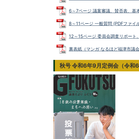
6～7ページ 議案審議、賛否表、基本条
8～11ページ 一般質問 (PDFファイル:
12～15ページ 委員会調査リポート、
裏表紙（マンガ なるほど福津市議会） (
秋号 令和6年9月定例会（令和6