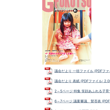
議会だより 一括ファイル (PDFファイル
議会だより 表紙 (PDFファイル: 2.0
2～5ページ 特集 笑顔あふれる子育て支
6～7ページ 議案審議、賛否表 (PDFフ