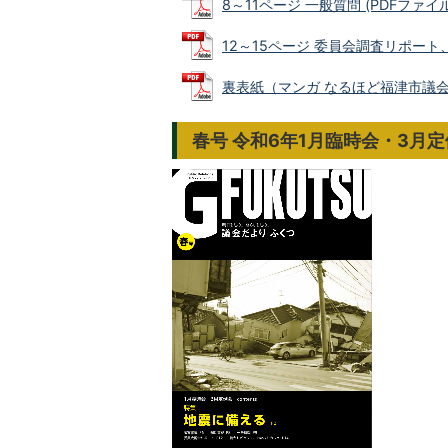
8～11ページ 一般質問 (PDFファイル:
12～15ページ 委員会調査リポート、
裏表紙（マンガ なるほど福津市議会） (
春号 令和6年1月臨時会・3月