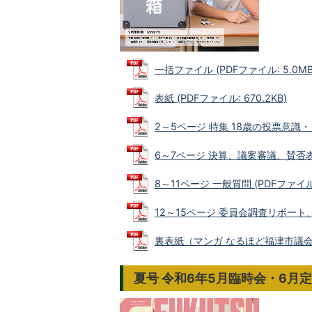
一括ファイル (PDFファイル: 5.0MB
表紙 (PDFファイル: 670.2KB)
2～5ページ 特集 18歳の投票意識・ま
6～7ページ 決算、議案審議、賛否表 (P
8～11ページ 一般質問 (PDFファイル: 
12～15ページ 委員会調査リポート、
裏表紙（マンガ なるほど福津市議会） (
夏号 令和6年5月臨時会・6月