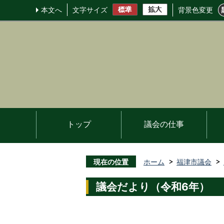
本文へ
文字サイズ
背景色変更
トップ
議会の仕事
現在の位置
ホーム
福津市議会
議会だより（令和6年）