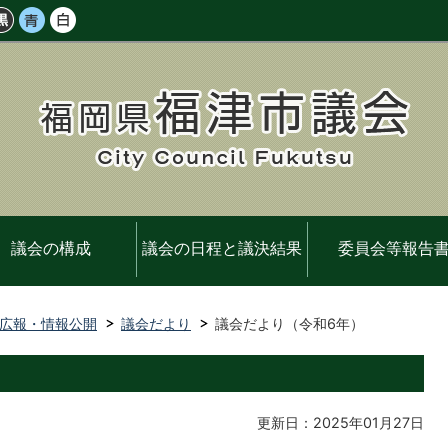
議会の構成
議会の日程と議決結果
委員会等報告
広報・情報公開
議会だより
議会だより（令和6年）
更新日：2025年01月27日