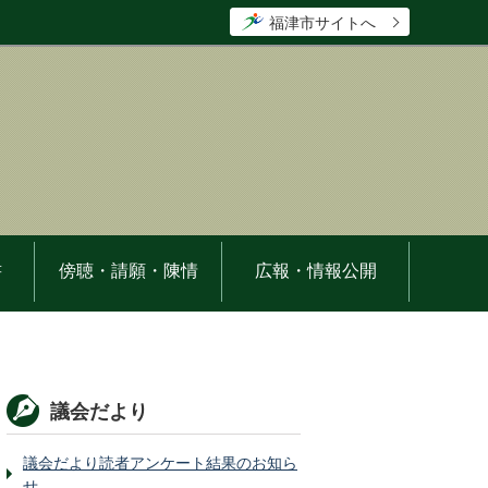
福津市サイトへ
書
傍聴・請願・陳情
広報・情報公開
議会だより
議会だより読者アンケート結果のお知ら
せ