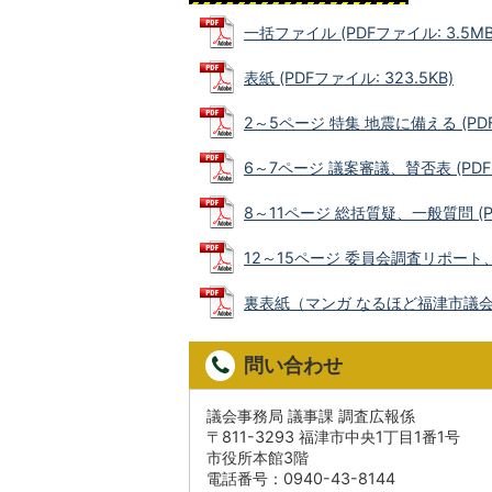
一括ファイル (PDFファイル: 3.5MB
表紙 (PDFファイル: 323.5KB)
2～5ページ 特集 地震に備える (PDFフ
6～7ページ 議案審議、賛否表 (PDFフ
8～11ページ 総括質疑、一般質問 (PD
12～15ページ 委員会調査リポート、
裏表紙（マンガ なるほど福津市議会） (
問い合わせ
議会事務局 議事課 調査広報係
〒811-3293 福津市中央1丁目1番1号
市役所本館3階
電話番号：0940-43-8144