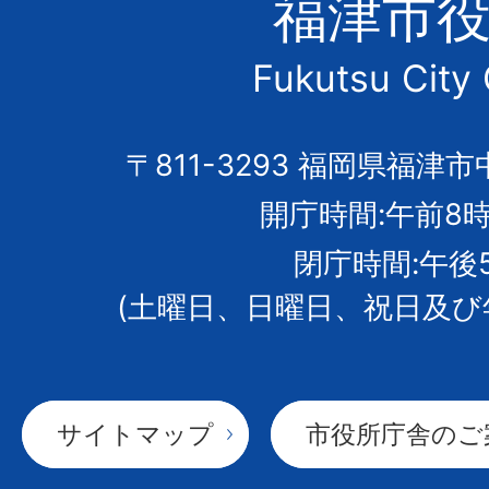
福津市
市
Fukutsu City 
の
市
〒811-3293 福岡県福津市
開庁時間:午前8時
章
閉庁時間:午後
(土曜日、日曜日、祝日及び
サイトマップ
市役所庁舎のご