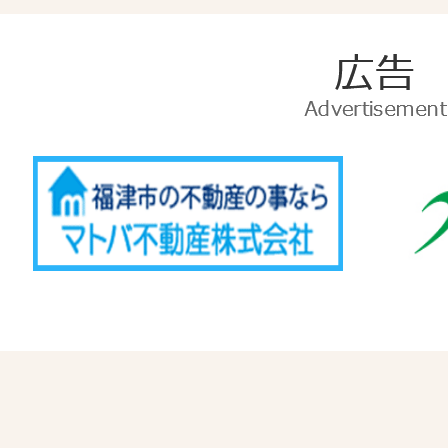
広
告
Advertise