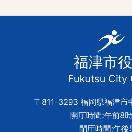
福
津
福津市
市
Fukutsu City 
の
市
〒811-3293 福岡県福津市
開庁時間:午前8時
章
閉庁時間:午後