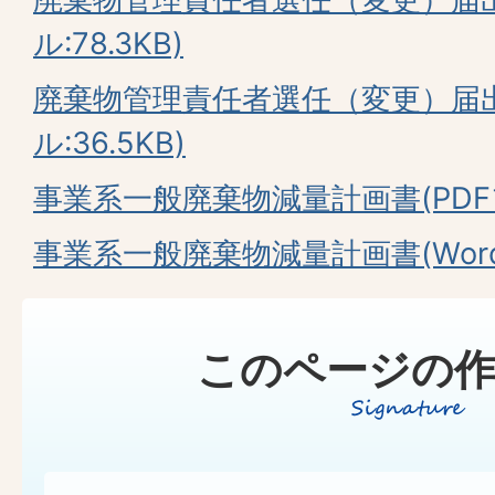
ル:78.3KB)
廃棄物管理責任者選任（変更）届出
ル:36.5KB)
事業系一般廃棄物減量計画書(PDFファ
事業系一般廃棄物減量計画書(Wordフ
このページの作