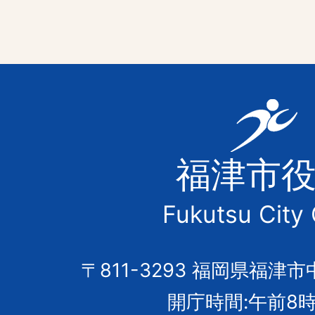
福
津
福津市
市
Fukutsu City 
の
市
〒811-3293 福岡県福津市
開庁時間:午前8時
章