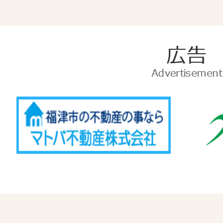
広
告
Advertise