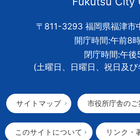
Fukutsu City 
の
市
〒811-3293 福岡県福津市
開庁時間:午前8時
章
閉庁時間:午後
(土曜日、日曜日、祝日及び
サイトマップ
市役所庁舎のご
このサイトについて
リンク・