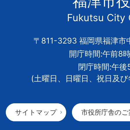
福津市
市
Fukutsu City 
の
市
〒811-3293 福岡県福津市
開庁時間:午前8時
章
閉庁時間:午後
(土曜日、日曜日、祝日及び
サイトマップ
市役所庁舎のご