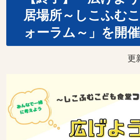
居場所～しこふむ
ォーラム～」を開
更