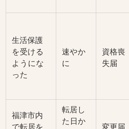
生活保護
を受ける
速やか
資格喪
ようにな
に
失届
った
転居し
福津市内
た日か
で転居を
変更届