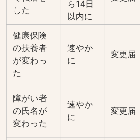
ら14日
した
以内に
健康保険
の扶養者
速やか
変更届
が変わっ
に
た
障がい者
速やか
の氏名が
変更届
に
変わった