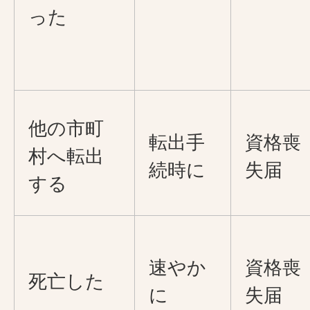
った
他の市町
転出手
資格喪
村へ転出
続時に
失届
する
速やか
資格喪
死亡した
に
失届