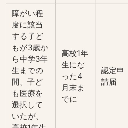
障がい程
度に該当
する子ど
もが3歳か
高校1年
ら中学3年
生にな
生までの
認定申
った4
間、子ど
請届
月末ま
も医療を
でに
選択して
いたが、
高校1年生