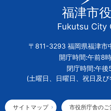
津
福津市
市
Fukutsu City 
の
市
〒811-3293 福岡県福津市
開庁時間:午前8時
章
閉庁時間:午後
(土曜日、日曜日、祝日及び
サイトマップ
市役所庁舎のご