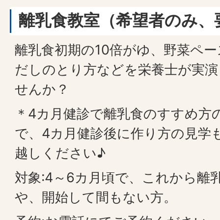
離乳食教室（希望者のみ、
離乳食初期の10倍がゆ、野菜ペ
だしのとり方などを栄養士が実演
せんか？
＊4カ月健診で離乳食のすすめ方
で、4カ月健診後に作り方の見学
越しください♪
対象:4～6カ月頃で、これから離
や、開始して間もない方。