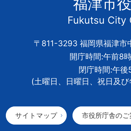
福津市
市
Fukutsu City 
の
市
〒811-3293 福岡県福津市
開庁時間:午前8時
章
閉庁時間:午後
(土曜日、日曜日、祝日及び
サイトマップ
市役所庁舎のご