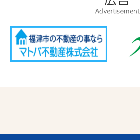
告
Advertise