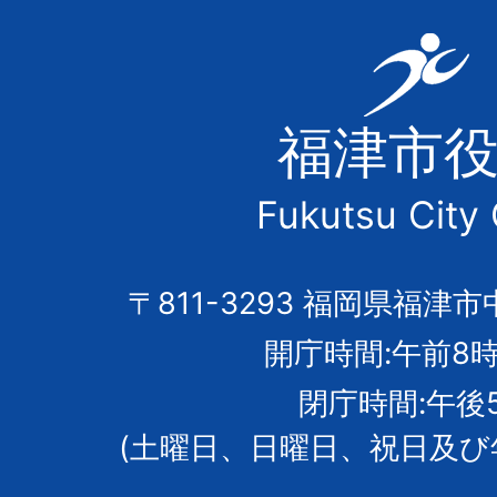
福
津
福津市
市
Fukutsu City 
の
市
〒811-3293 福岡県福津市
開庁時間:午前8時
章
閉庁時間:午後
(土曜日、日曜日、祝日及び