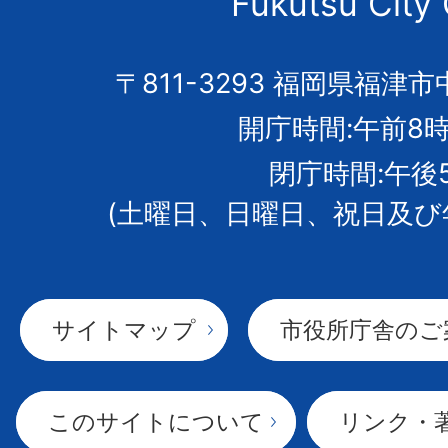
Fukutsu City 
の
市
〒811-3293 福岡県福津市
開庁時間:午前8時
章
閉庁時間:午後
(土曜日、日曜日、祝日及び
サイトマップ
市役所庁舎のご
このサイトについて
リンク・