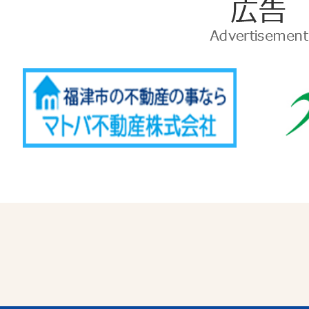
広
告
Advertise