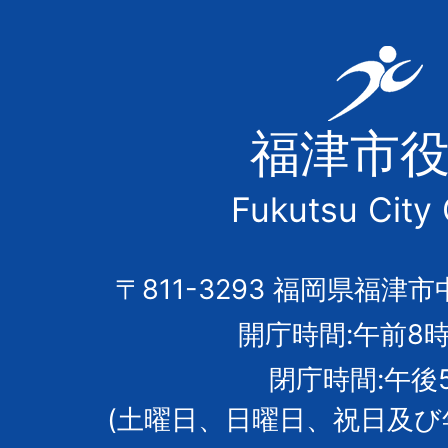
福
津
福津市
市
Fukutsu City 
の
市
〒811-3293 福岡県福津市
開庁時間:午前8時
章
閉庁時間:午後
(土曜日、日曜日、祝日及び