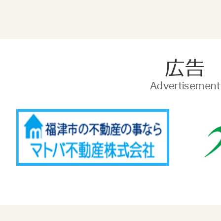
広
告
Advertise