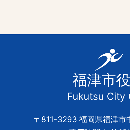
福
津
福津市
市
Fukutsu City 
の
市
〒811-3293 福岡県福津市