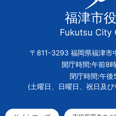
津
福津市
市
Fukutsu City 
の
市
〒811-3293 福岡県福津市
開庁時間:午前8時
章
閉庁時間:午後
(土曜日、日曜日、祝日及び