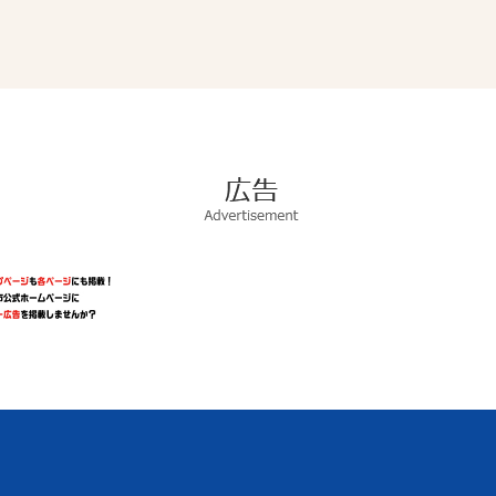
広
告
Advertisement