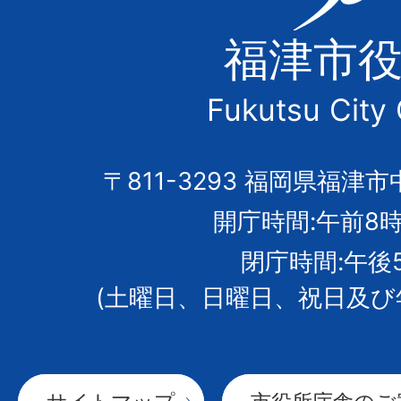
津
福津市
市
Fukutsu City 
の
市
〒811-3293 福岡県福津市
開庁時間:午前8時
章
閉庁時間:午後
(土曜日、日曜日、祝日及び