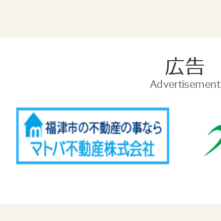
広
告
Advertise