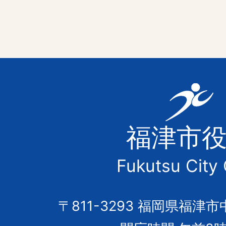
福
津
福津市
市
Fukutsu City 
の
市
〒811-3293 福岡県福津市