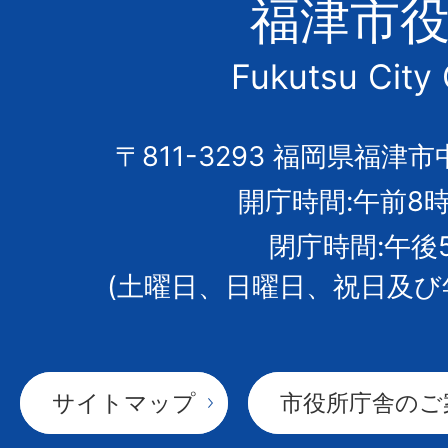
福津市
市
Fukutsu City 
の
市
〒811-3293 福岡県福津市
開庁時間:午前8時
章
閉庁時間:午後
(土曜日、日曜日、祝日及び
サイトマップ
市役所庁舎のご