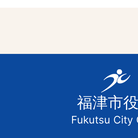
福
津
福津市
市
Fukutsu City 
の