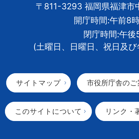
市
〒811-3293 福岡県福津市
開庁時間:午前8時
章
閉庁時間:午後
(土曜日、日曜日、祝日及び
サイトマップ
市役所庁舎のご
このサイトについて
リンク・