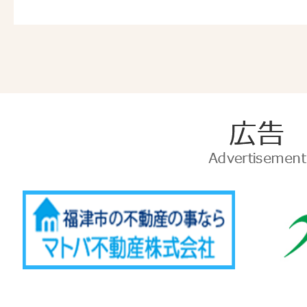
広
告
Advertise