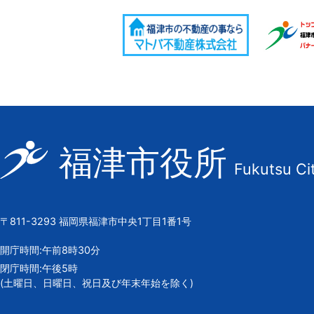
福
福津市役所
Fukutsu Ci
津
市
の
〒811-3293 福岡県福津市中央1丁目1番1号
市
章
開庁時間:午前8時30分
閉庁時間:午後5時
(土曜日、日曜日、祝日及び年末年始を除く)