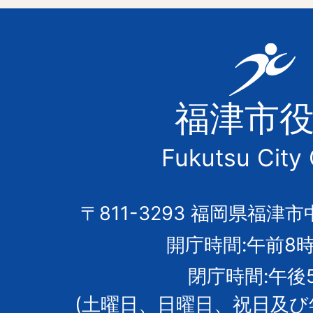
福
津
福津市
市
Fukutsu City 
の
市
〒811-3293 福岡県福津市
開庁時間:午前8時
章
閉庁時間:午後
(土曜日、日曜日、祝日及び