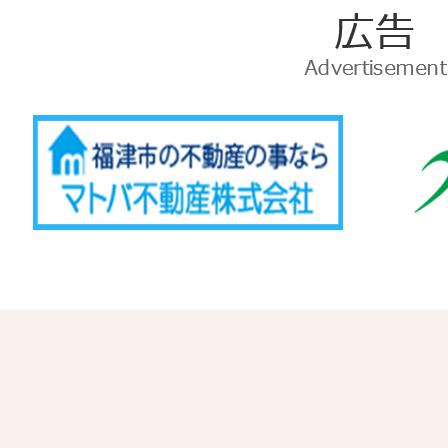
広
告
Advertise