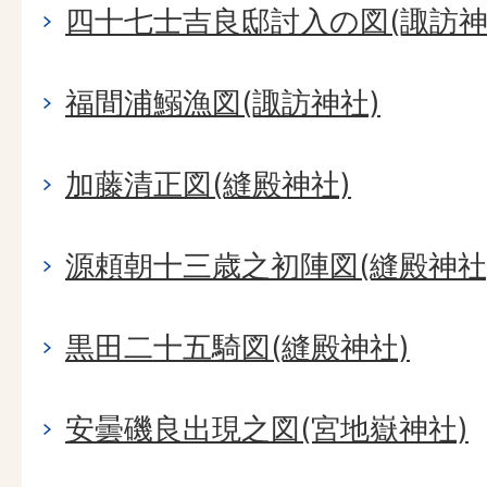
四十七士吉良邸討入の図(諏訪神
福間浦鰯漁図(諏訪神社)
加藤清正図(縫殿神社)
源頼朝十三歳之初陣図(縫殿神社
黒田二十五騎図(縫殿神社)
安曇磯良出現之図(宮地嶽神社)