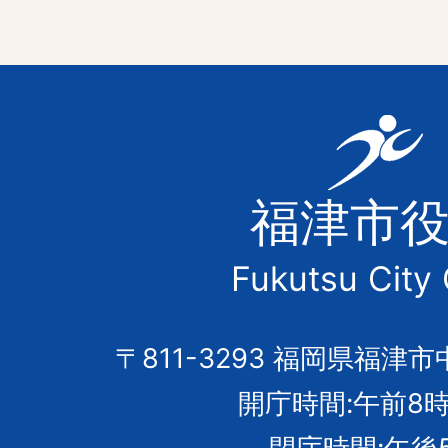
福
津
福津市
市
Fukutsu City 
の
市
〒811-3293 福岡県福津市
開庁時間:午前8時
章