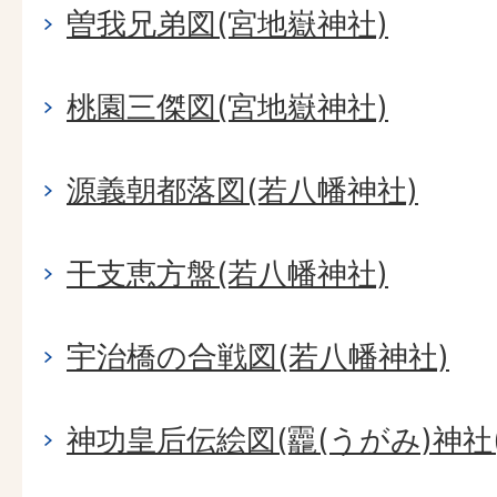
曽我兄弟図(宮地嶽神社)
桃園三傑図(宮地嶽神社)
源義朝都落図(若八幡神社)
干支恵方盤(若八幡神社)
宇治橋の合戦図(若八幡神社)
神功皇后伝絵図(龗(うがみ)神社(