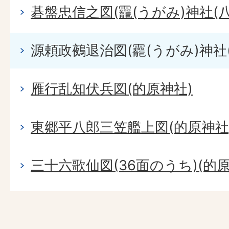
碁盤忠信之図(龗(うがみ)神社(八
源頼政鵺退治図(龗(うがみ)神社(
雁行乱知伏兵図(的原神社)
東郷平八郎三笠艦上図(的原神社
三十六歌仙図(36面のうち)(的原