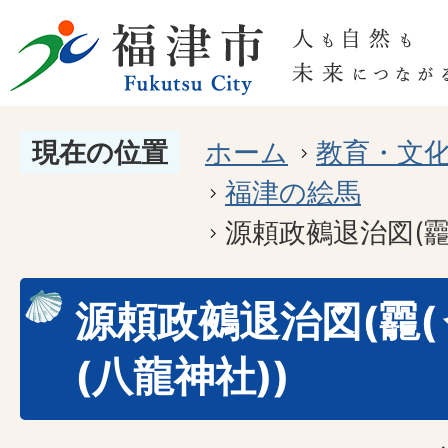
現在の位置
ホーム
教育・文
福津の絵馬
源頼政鵺退治図(龗
源頼政鵺退治図(龗(
(八龍神社))