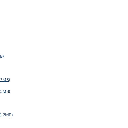
B)
2MB)
5MB)
.7MB)