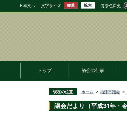
本文へ
文字サイズ
背景色変更
トップ
議会の仕事
現在の位置
ホーム
福津市議会
議会だより（平成31年・