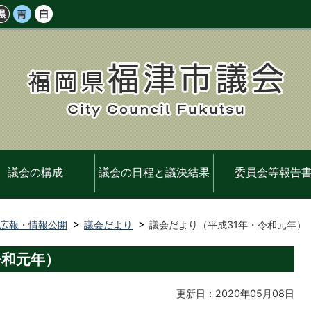
議会の構成
議会の日程と議決結果
委員会等報告
広報・情報公開
議会だより
議会だより（平成31年・令和元年）
令和元年）
更新日：2020年05月08日