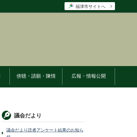
福津市サイトへ
書
傍聴・請願・陳情
広報・情報公開
議会だより
議会だより読者アンケート結果のお知ら
せ